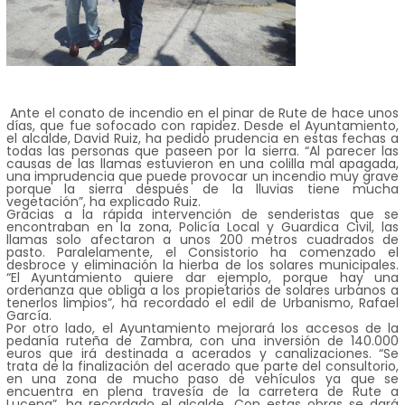
Ante el conato de incendio en el pinar de Rute de hace unos
días, que fue sofocado con rapidez. Desde el Ayuntamiento,
el alcalde, David Ruiz, ha pedido prudencia en estas fechas a
todas las personas que paseen por la sierra. “Al parecer las
causas de las llamas estuvieron en una colilla mal apagada,
una imprudencia que puede provocar un incendio muy grave
porque la sierra después de la lluvias tiene mucha
vegetación”, ha explicado Ruiz.
Gracias a la rápida intervención de senderistas que se
encontraban en la zona, Policía Local y Guardica Civil, las
llamas solo afectaron a unos 200 metros cuadrados de
pasto. Paralelamente, el Consistorio ha comenzado el
desbroce y eliminación la hierba de los solares municipales.
“El Ayuntamiento quiere dar ejemplo, porque hay una
ordenanza que obliga a los propietarios de solares urbanos a
tenerlos limpios”, ha recordado el edil de Urbanismo, Rafael
García.
Por otro lado, el Ayuntamiento mejorará los accesos de la
pedanía ruteña de Zambra, con una inversión de 140.000
euros que irá destinada a acerados y canalizaciones. “Se
trata de la finalización del acerado que parte del consultorio,
en una zona de mucho paso de vehículos ya que se
encuentra en plena travesía de la carretera de Rute a
Lucena”, ha recordado el alcalde. Con estas obras se dará