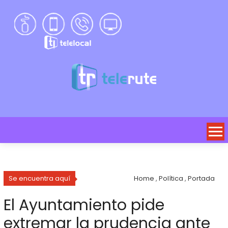
Se encuentra aquí
Home
,
Política
,
Portada
El Ayuntamiento pide
extremar la prudencia ante