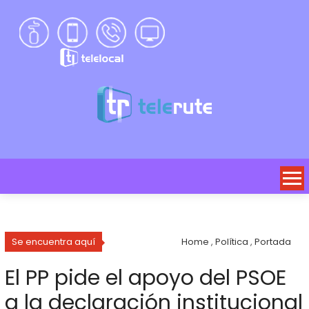
Se encuentra aquí
Home
,
Política
,
Portada
El PP pide el apoyo del PSOE
a la declaración institucional