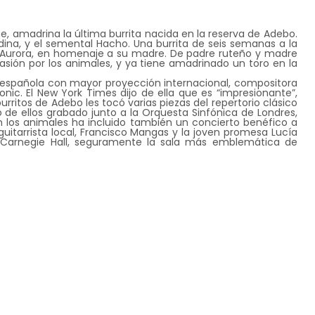
que, amadrina la última burrita nacida en la reserva de Adebo.
edina, y el semental Hacho. Una burrita de seis semanas a la
e Aurora, en homenaje a su madre. De padre ruteño y madre
pasión por los animales, y ya tiene amadrinado un toro en la
ta española con mayor proyección internacional, compositora
ic. El New York Times dijo de ella que es “impresionante”,
burritos de Adebo les tocó varias piezas del repertorio clásico
de ellos grabado junto a la Orquesta Sinfónica de Londres,
n los animales ha incluido también un concierto benéfico a
guitarrista local, Francisco Mangas y la joven promesa Lucía
l Carnegie Hall, seguramente la sala más emblemática de