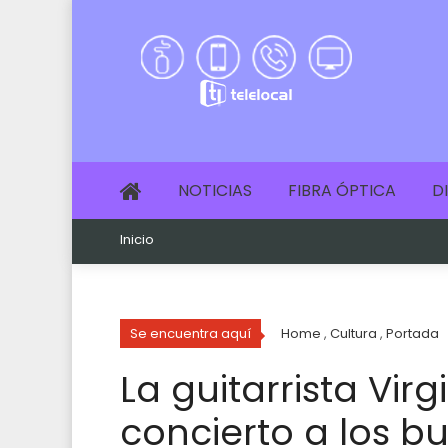
NOTICIAS
FIBRA ÓPTICA
D
Inicio
Se encuentra aquí
Home
,
Cultura
,
Portada
La guitarrista Vir
concierto a los b