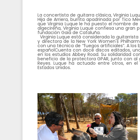
La concertista de guitarra clásica, Virginia Lu
Hija de Arriera, burrita apadrinada por Tico M
que Virginia Luque le ha puesto el nombre d
algecireña, Virginia Luque confiesa una gran 
fundación Gaia de Cataluña.
Virginia Luque está considerada la guitarris
y directora de la New York Women's Philharmon
con una técnica de “fuegos artificiales”. A los 
españolCuenta con doce discos editados, uno 
en los estudios Abbey Road. Su solidaridad co
beneficio de la protectora GPAR, junto con al 
Reyes. Luque ha actuado entre otros, en e
Estados Unidos.