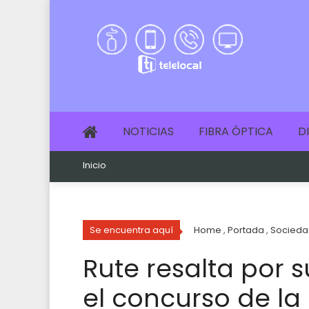
NOTICIAS
FIBRA ÓPTICA
D
Inicio
Se encuentra aquí
Home
,
Portada
,
Socieda
Rute resalta por s
el concurso de la