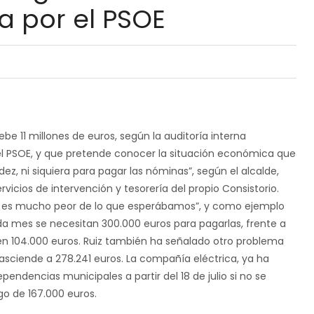
a por el PSOE
be 11 millones de euros, según la auditoría interna
l PSOE, y que pretende conocer la situación económica que
idez, ni siquiera para pagar las nóminas”, según el alcalde,
ervicios de intervención y tesorería del propio Consistorio.
do es mucho peor de lo que esperábamos”, y como ejemplo
da mes se necesitan 300.000 euros para pagarlas, frente a
 en 104.000 euros. Ruiz también ha señalado otro problema
e asciende a 278.241 euros. La compañía eléctrica, ya ha
pendencias municipales a partir del 18 de julio si no se
o de 167.000 euros.