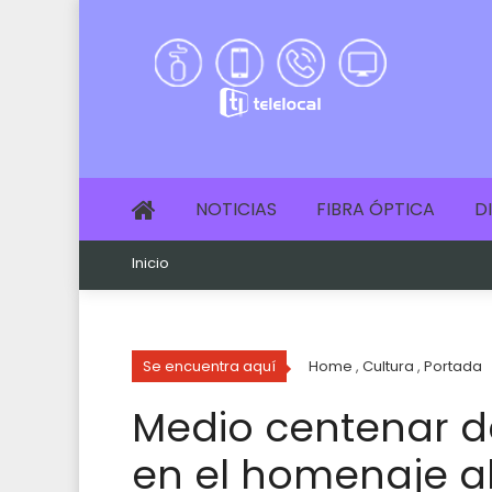
NOTICIAS
FIBRA ÓPTICA
D
Inicio
Se encuentra aquí
Home
,
Cultura
,
Portada
Medio centenar d
en el homenaje a