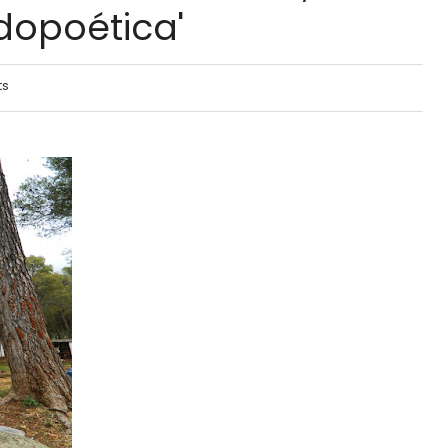
rdopoética'
ts