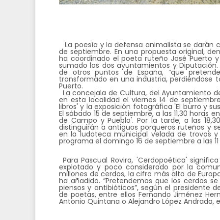
La poesía y la defensa animalista se darán ci
de septiembre. En una propuesta original, d
ha coordinado el poeta ruteño José Puerto y
sumado los dos ayuntamientos y Diputación
de otros puntos de España, “que pretende 
transformado en una industria, perdiéndose to
Puerto.
La concejala de Cultura, del Ayuntamiento d
en esta localidad el viernes 14 de septiembre
libros' y la exposición fotográfica 'El burro y su
El sábado 15 de septiembre, a las 11,30 horas en
de Campo y Pueblo'. Por la tarde, a las 18,3
distinguirán a antiguos porqueros ruteños y se
en la ludoteca municipal velada de trovos y ba
programa el domingo 16 de septiembre a las 11 
Para Pascual Rovira, 'Cerdopoética' signifi
explotado y poco considerado por la comun
millones de cerdos, la cifra más alta de Europ
ha añadido. “Pretendemos que los cerdos s
piensos y antibióticos”, según el presidente
de poetas, entre ellos Fernando Jiménez He
Antonio Quintana o Alejandro López Andrada, e