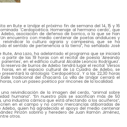
ta en Rute e Iznájar el próximo fin de semana del 14, 15 y 16
enominada 'Cerdopoética. Homenaje al hermano cerdo', que
 Adebo, asociación de defensa de borrico, a la que se han
. Un encuentro con medio centenar de poetas andaluces y
reivindicar la cultura agraria y campesina, que se ha
do el sentido de pertenencia a la tierra”, ha señalado José
e Rute, Ana Lazo, ha adelantado el programa que se iniciará
 a partir de las 19 horas con el recital de poesía 'Aireando
s parientes', en el edificio cultural Alcalde Leoncio Rodríguez'.
 la reserva de burros de Adebo tendrá lugar el recital 'Versos
0 horas, en el espacio cultural de La Cuadra de Adebo, se
 presentará la antología 'Cerdopoética'. Y a las 22,30 horas
ile tradicional del chacarrá. La villa de Iznájar cerrará el
horas, con un paseo poético por rincones de la localidad.
ca una reivindicación de la imagen del cerdo, “animal sobre
idad humana”. “En nuestro país se sacrifican más de 50
a, una industria cárnica que está afectando a los acuíferos”,
e críen en el campo y no como mercancías atiborradas de
 de Adebo, quien ha agradecido el apoyo del medio centenar
rnández Pinzón sobrino y heredero de Juan Ramón Jiménez,
ntre otros.