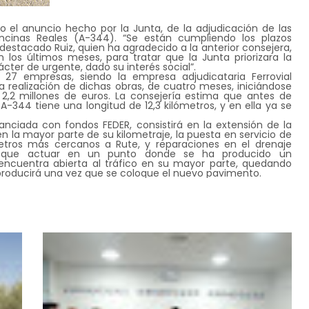
do el anuncio hecho por la Junta, de la adjudicación de las
ncinas Reales (A-344). “Se están cumpliendo los plazos
destacado Ruiz, quien ha agradecido a la anterior consejera,
 los últimos meses, para tratar que la Junta priorizara la
cter de urgente, dado su interés social”.
27 empresas, siendo la empresa adjudicataria Ferrovial
 realización de dichas obras, de cuatro meses, iniciándose
,2 millones de euros. La consejería estima que antes de
A-344 tiene una longitud de 12,3 kilómetros, y en ella ya se
nciada con fondos FEDER, consistirá en la extensión de la
n la mayor parte de su kilometraje, la puesta en servicio de
etros más cercanos a Rute, y reparaciones en el drenaje
brá que actuar en un punto donde se ha producido un
e encuentra abierta al tráfico en su mayor parte, quedando
e producirá una vez que se coloque el nuevo pavimento.