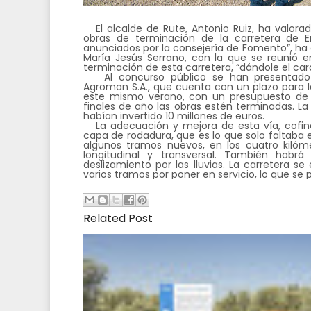
El alcalde de Rute, Antonio Ruiz, ha valora
obras de terminación de la carretera de E
anunciados por la consejería de Fomento”, ha 
María Jesús Serrano, con la que se reunió en
terminación de esta carretera, “dándole el cará
Al concurso público se han presentado 
Agroman S.A., que cuenta con un plazo para la
este mismo verano, con un presupuesto de 2
finales de año las obras estén terminadas. La 
habían invertido 10 millones de euros.
La adecuación y mejora de esta vía, cofina
capa de rodadura, que es lo que solo faltaba e
algunos tramos nuevos, en los cuatro kilóm
longitudinal y transversal. También ha
deslizamiento por las lluvias. La carretera s
varios tramos por poner en servicio, lo que s
Related Post