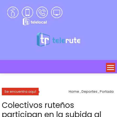
Se encuentra aquí
Home
,
Deportes
,
Portada
Colectivos ruteños
participan en la subida al