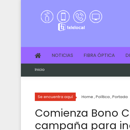
NOTICIAS
FIBRA ÓPTICA
D
Inicio
Se encuentra aquí
Home
,
Política
,
Portada
Comienza Bono C
campaña para inc