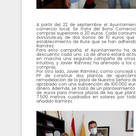
A partir del 22 de septiembre el Ayuntami
comercio local. Se trata del Bono Comerci
compras superiores a 20 euros. Cada consumi
bonorute.es,
de dos bonos de 10 euros que p
establecimiento de Rute que se han adherido 
Ramírez.
Para esta campaña, el Ayuntamiento ha des
descuento cada uno. La de ahora estará acti
en marcha una segunda campaña de otros 1.
intuitiva, y Javier Ramírez ha animado a lo
compras.
Por otro lado, Javier Ramírez, como concejal d
PP de construir dos plantas de aparcam
remodelación de la plaza de Nuestra Señora de
aprobado con una subvención de 100.000 euros,
dinero. Además, se trata de un planteamiento 
de euros para menos plazas de las que plan
7.500 metros cuadrados en solares por tod
añadido Ramírez.