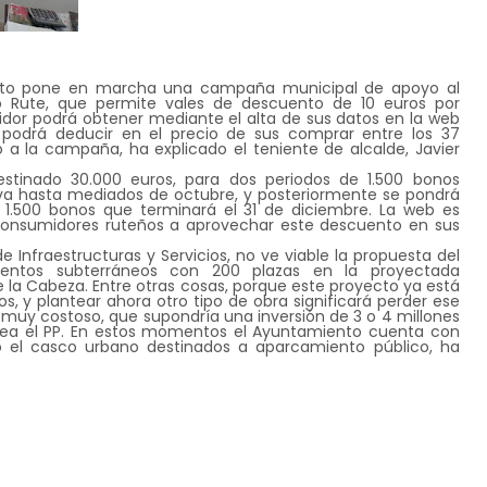
ento pone en marcha una campaña municipal de apoyo al
o Rute, que permite vales de descuento de 10 euros por
dor podrá obtener mediante el alta de sus datos en la web
odrá deducir en el precio de sus comprar entre los 37
a la campaña, ha explicado el teniente de alcalde, Javier
tinado 30.000 euros, para dos periodos de 1.500 bonos
va hasta mediados de octubre, y posteriormente se pondrá
500 bonos que terminará el 31 de diciembre. La web es
s consumidores ruteños a aprovechar este descuento en sus
e Infraestructuras y Servicios, no ve viable la propuesta del
ientos subterráneos con 200 plazas en la proyectada
 la Cabeza. Entre otras cosas, porque este proyecto ya está
 y plantear ahora otro tipo de obra significará perder ese
muy costoso, que supondría una inversión de 3 o 4 millones
tea el PP. En estos momentos el Ayuntamiento cuenta con
o el casco urbano destinados a aparcamiento público, ha