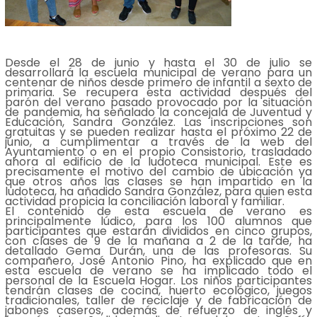
Desde el 28 de junio y hasta el 30 de julio se
desarrollará la escuela municipal de verano para un
centenar de niños desde primero de infantil a sexto de
primaria. Se recupera esta actividad después del
parón del verano pasado provocado por la situación
de pandemia, ha señalado la concejala de Juventud y
Educación, Sandra González. Las inscripciones son
gratuitas y se pueden realizar hasta el próximo 22 de
junio, a cumplimentar a través de la web del
Ayuntamiento o en el propio Consistorio, trasladado
ahora al edificio de la ludoteca municipal. Este es
precisamente el motivo del cambio de ubicación ya
que otros años las clases se han impartido en la
ludoteca, ha añadido Sandra González, para quien esta
actividad propicia la conciliación laboral y familiar.
El contenido de esta escuela de verano es
principalmente lúdico, para los 100 alumnos que
participantes que estarán divididos en cinco grupos,
con clases de 9 de la mañana a 2 de la tarde, ha
detallado Gema Durán, una de las profesoras. Su
compañero, José Antonio Pino, ha explicado que en
esta escuela de verano se ha implicado todo el
personal de la Escuela Hogar. Los niños participantes
tendrán clases de cocina, huerto ecológico, juegos
tradicionales, taller de reciclaje y de fabricación de
jabones caseros, además de refuerzo de inglés y