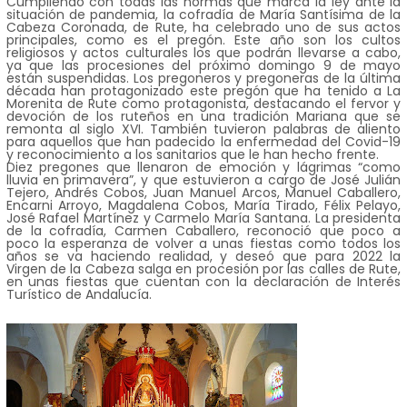
Cumpliendo con todas las normas que marca la ley ante la
situación de pandemia, la cofradía de María Santísima de la
Cabeza Coronada, de Rute, ha celebrado uno de sus actos
principales, como es el pregón. Este año son los cultos
religiosos y actos culturales los que podrán llevarse a cabo,
ya que las procesiones del próximo domingo 9 de mayo
están suspendidas. Los pregoneros y pregoneras de la última
década han protagonizado este pregón que ha tenido a La
Morenita de Rute como protagonista, destacando el fervor y
devoción de los ruteños en una tradición Mariana que se
remonta al siglo XVI. También tuvieron palabras de aliento
para aquellos que han padecido la enfermedad del Covid-19
y reconocimiento a los sanitarios que le han hecho frente.
Diez pregones que llenaron de emoción y lágrimas “como
lluvia en primavera”, y que estuvieron a cargo de José Julián
Tejero, Andrés Cobos, Juan Manuel Arcos, Manuel Caballero,
Encarni Arroyo, Magdalena Cobos, María Tirado, Félix Pelayo,
José Rafael Martínez y Carmelo María Santana. La presidenta
de la cofradía, Carmen Caballero, reconoció que poco a
poco la esperanza de volver a unas fiestas como todos los
años se va haciendo realidad, y deseó que para 2022 la
Virgen de la Cabeza salga en procesión por las calles de Rute,
en unas fiestas que cuentan con la declaración de Interés
Turístico de Andalucía.