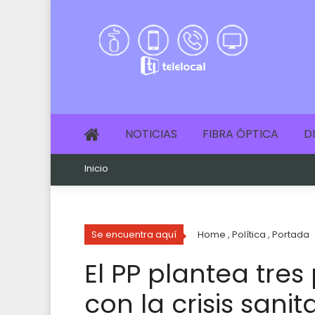
NOTICIAS
FIBRA ÓPTICA
D
Inicio
Se encuentra aquí
Home
,
Política
,
Portada
El PP plantea tre
con la crisis san