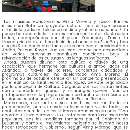
Los músicos ecuatorianos Alma Moreno y Edison Ramos
inician en Rute un proyecto cultural con el que quieren
difundir la tradición folclórica andina y latino americana. Esta
pareja ha recorrido los teatros más importantes de América
Latina, acompañados por el grupo Yupacaray. Tras esta
trayectoria de éxito, han decidido afincarse en España y han
elegido Rute por la amistad que les une con el presidente de
Adebo, Pascual Rovira. Juntos, este verano han desarrollado
en varias provincias andaluzas conciertos bajo la
reivindicación de las culturas y las lenguas indígenas.
Ahora, quieren difundir esta cultura a través de una
asociación “que hermane las culturas a ambo lados del
Atlántico, a través de talleres, conciertos didácticos y
programas culturales”, ha adelantado Alma Moreno. El
próximo 26 de octubre ofrecerán un concierto presentación
en el edificio cultural Leoncio Rodríguez, de Rute organizado
por la concejalía de Cultura. Cargados con sus instrumentos,
como rondadores, quenas y charangos quieren “dar un
protagonismo en la programación cultural a esta música de
los Andes ecuatorianos”, ha añadido Edison Ramos.
Matrimonio, que junto a sus tres hijos, ha mostrado su
preocupación, porque desde la lejanía han vivido todos los
conflictos ocurridos en las últimas semanas en su país. “Con
enorme tristeza hemos visto el retroceso para las clases más
populares, tras las medidas tomadas por el Gobierno de
Ecuador, y cómo el movimiento indígena se levantó hasta
hacer retroceder al Gobierno”, según Alma Moreno, que se