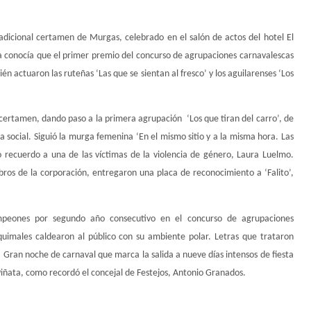
adicional certamen de Murgas, celebrado en el salón de actos del hotel El
ya conocía que el primer premio del concurso de agrupaciones carnavalescas
én actuaron las ruteñas ‘Las que se sientan al fresco’ y los aguilarenses ‘Los
l certamen, dando paso a la primera agrupación
‘Los que tiran del carro’, de
ca social. Siguió la murga femenina ‘En el mismo sitio y a la misma hora. Las
o recuerdo a una de las víctimas de la violencia de género, Laura Luelmo.
bros de la corporación, entregaron una placa de reconocimiento a ‘Falito’,
ampeones por segundo año consecutivo en el concurso de agrupaciones
quimales caldearon al público con su ambiente polar. Letras que trataron
 Gran noche de carnaval que marca la salida a nueve días intensos de fiesta
iñata, como recordó el concejal de Festejos, Antonio Granados.