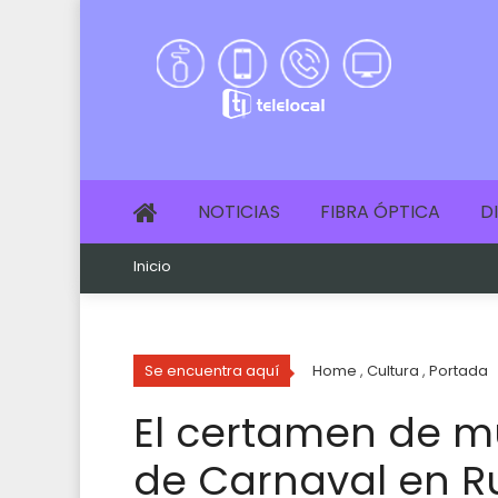
NOTICIAS
FIBRA ÓPTICA
D
Inicio
Se encuentra aquí
Home
,
Cultura
,
Portada
El certamen de m
de Carnaval en R