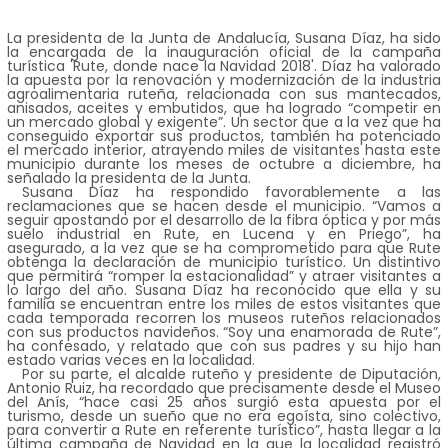
La presidenta de la Junta de Andalucía, Susana Díaz, ha sido
la encargada de la inauguración oficial de la campaña
turística 'Rute, donde nace la Navidad 2018'. Díaz ha valorado
la apuesta por la renovación y modernización de la industria
agroalimentaria ruteña, relacionada con sus mantecados,
anisados, aceites y embutidos, que ha logrado “competir en
un mercado global y exigente”. Un sector que a la vez que ha
conseguido exportar sus productos, también ha potenciado
el mercado interior, atrayendo miles de visitantes hasta este
municipio durante los meses de octubre a diciembre, ha
señalado la presidenta de la Junta.
Susana Díaz ha respondido favorablemente a las
reclamaciones que se hacen desde el municipio. “Vamos a
seguir apostando por el desarrollo de la fibra óptica y por más
suelo industrial en Rute, en Lucena y en Priego”, ha
asegurado, a la vez que se ha comprometido para que Rute
obtenga la declaración de municipio turístico. Un distintivo
que permitirá “romper la estacionalidad” y atraer visitantes a
lo largo del año. Susana Díaz ha reconocido que ella y su
familia se encuentran entre los miles de estos visitantes que
cada temporada recorren los museos ruteños relacionados
con sus productos navideños. “Soy una enamorada de Rute”,
ha confesado, y relatado que con sus padres y su hijo han
estado varias veces en la localidad.
Por su parte, el alcalde ruteño y presidente de Diputación,
Antonio Ruiz, ha recordado que precisamente desde el Museo
del Anís, “hace casi 25 años surgió esta apuesta por el
turismo, desde un sueño que no era egoísta, sino colectivo,
para convertir a Rute en referente turístico”, hasta llegar a la
última campaña de Navidad en la que la localidad registró