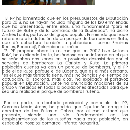
El PP ha lamentado que en los presupuestos de Diputación
para 2018, no se hayan incluido ninguna d
e las 120 enmiendas
que ha presentado, entre ellas, una fundamental “para el
futuro de Rute y de la comarca de la Subbética”, ha dicho
Andrés Lorite, portavoz del grupo popular. Enmienda que hace
referencia a la dotación de un parque de bomberos en Rute,
que dé cobertura también a poblaciones como Encinas
Reales, Benamejí, Palenciana e Iznájar.
“El PP propone ahora lo mismo que en 2007 hizo Antonio
Ruiz”, ha explicado Lorite, basándose en un informe en el que
se señalaban dos zonas en la provincia desasistidas por el
servicios de bomberos: La Carlota y Rute. La primera
población cuenta ya con un parque de bomberos, y el PP
pide el de Rute, porque el de Lucena, que es el más cercano,
“es el que más territorio tiene, más incidencias y el tiempo de
actuación, la isócrona, más alta”, ha explicado el portavoz
popular en Diputación. Lorite ha anunciado mociones de su
grupo y medidas en todas la poblaciones afectadas para que
sea una realidad el parque de bomberos ruteño.
Por su parte, la diputada provincial y concejala del PP,
Carmen María Arcos, ha pedido que Diputación arregle la
carretera de Las Erillas a Cabra, por el mal estado que
presenta, siendo una vía fundamental en los
desplazamientos de los ruteños hacia esta población, en
especial al hospital comarcal Infanta Margarita.