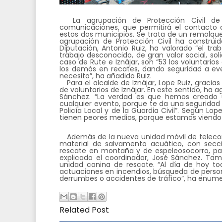
La agrupación de Protección Civil de
comunicaciones, que permitirá el contacto 
estos dos municipios. Se trata de un remolqu
agrupación de Protección Civil ha construid
Diputación, Antonio Ruiz, ha valorado “el tra
trabajo desconocido, de gran valor social, sol
caso de Rute e Iznájar, son “53 los voluntario
los demás en recates, dando seguridad a eve
necesita”, ha añadido Ruiz.
Para el alcalde de Iznájar, Lope Ruiz, graci
de voluntarios de Iznájar. En este sentido, ha a
Sánchez. “La verdad es que hemos creado 
cualquier evento, porque te da una seguridad 
Policía Local y de la Guardia Civil”. Según Lo
tienen peores medios, porque estamos viendo a
Además de la nueva unidad móvil de telecom
material de salvamento acuático, con secc
rescate en montaña y de espeleosocorro, par
explicado el coordinador, José Sánchez. Tam
unidad canina de rescate. “Al día de hoy t
actuaciones en incendios, búsqueda de person
derrumbes o accidentes de tráfico”, ha enum
Related Post