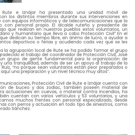
 Rute e Iznájar ha presentado una unidad móvil de
con los distintos miembros durante sus intervenciones en
e con equipos informáticos y de telecomunicaciones que la
o con personal propio. El alcalde ruteño y presidente de
bajo que realizan en nuestros pueblos estos voluntarios, un
idario y humanitario que lleva a cabo Protección Civil” En el
s que dedican su tiempo libre, sin ánimo de lucro, a ayudar a
ntos deportivos o ferias y acudiendo cada vez que se les
as a la agrupación local de Rute se ha podido formar el grupo
gradecido el trabajo del coordinador de Protección Civil, José
un grupo de gente fundamental para la organización de
y una tranquilidad, además de ser un apoyo al trabajo de la
pe Ruiz, “no porque sean voluntarios están peor preparados o
quí una preparación y un nivel técnico muy altos”.
unicaciones, Protección Civil de Rute e Iznájar cuenta con
ión de buceo y dos zodiac, también poseen material de
a actuaciones en cuevas, o material contra incendios, ha
bién cuentan con varios vehículos y 53 voluntarios, y una
ocamos muchos frentes con personal especializado, desde
as con perros y actuación en todo tipo de siniestros, como
erado Sánchez.