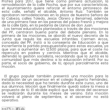
Profea para 2017, que tiene como primera actuación, la
remodelación de la calle Piocha, que por sus características,
el Ayuntamiento quiere reforzar el entorno pintoresco de
esta calle, señaló el alcalde, Antonio Ruiz. También se
aprobaron remodelaciones en la plaza de Nuestra Señora de
la Cabeza, calles Toledo, Jesús Obrero y Benamejí, además
de una primera fase en las peanas del paseo Fresno y mejora
de la calle Ejido, en la pedanía de Llanos de don Juan.
Los temas educativos planteados a través de dos mociones
del PP, centraron buena parte del debate plenario. En la
primera de las mociones, se abordó el nuevo decreto de la
Junta que regula las escuelas infantiles. Carmen Arcos,
concejala del PP, instó a la consejería de Educación a que
incremente la partida presupuestaria para estas escuelas, ya
que van a aumentar en 12.500 plazas, para que el coste no
repercuta en padres y centros. Mientras que el alcalde,
defendió la gestión socialista, recordando que la Junta es la
comunidad que más destina a la educación infantil. Por su
parte, el socio de gobierno, de IU, apoyó parcialmente esta
moción.
El grupo popular también presentó una moción para la
instalación de un ascensor en el colegio Ruperto Fernández,
dada la necesidad que ha tenido durante este curso, uno de
sus alumnos. Moción que finalmente quedó sobre la mesa a
propuesta de IU. El alcalde explicó que las obras del ascensor
se realizarán durante los meses de verano. Esta moción
volverá al pleno de septiembre, si el ascensor no está
operativo.