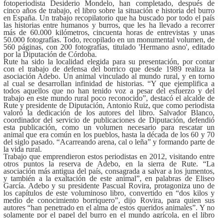
fotoperiodista Desiderio Mondelo, han completado, después de
cinco años de trabajo, el libro sobre la situación e historia del burro
en España. Un trabajo recopilatorio que ha buscado por todo el país
las historias entre humanos y burros, que les ha llevado a recorrer
más de 60.000 kilómetros, cincuenta horas de entrevistas y unas
50.000 fotografías. Todo, recopilado en un monumental volumen, de
560 páginas, con 200 fotografías, titulado 'Hermano asno', editado
por la Diputación de Córdoba.
Rute ha sido la localidad elegida para su presentación, por contar
con el trabajo de defensa del borrico que desde 1989 realiza la
asociación Adebo. Un animal vinculado al mundo rural, y en torno
al cual se desarrollan infinidad de historias. “Y que ejemplifica a
todos aquellos que no han tenido voz a pesar del esfuerzo y del
trabajo en este mundo rural poco reconocido”, destacó el alcalde de
Rute y presidente de Diputación, Antonio Ruiz, que como periodista
valoró la dedicación de los autores del libro. Salvador Blanco,
coordinador del servicio de publicaciones de Diputación, defendió
esta publicación, como un volumen necesario para rescatar un
animal que era común en los pueblos, hasta la década de los 60 y 70
del siglo pasado. “Acarreando arena, cal o leña” y formando parte de
la vida rural.
Trabajo que emprendieron estos periodistas en 2012, visitando entre
otros puntos la reserva de Adebo, en la sierra de Rute. “La
asociación más antigua del país, consagrada a salvar a los jumentos,
y también a la exaltación de este animal”, en palabras de Eliseo
García. Adebo y su presidente Pascual Rovira, protagoniza uno de
los capítulos de este voluminoso libro, convertido en “dos kilos y
medio de conocimiento borriquero”, dijo Rovira, para quien sus
autores “han penetrado en el alma de estos queridos animales”. Y no
solamente por el papel del burro en el mundo agrícola, en el libro