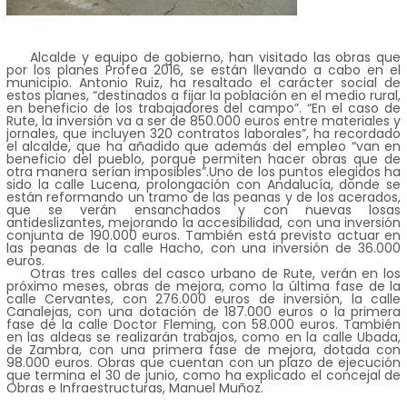
Alcalde y equipo de gobierno, han visitado las obras que
por los planes Profea 2016, se están llevando a cabo en el
municipio. Antonio Ruiz, ha resaltado el carácter social de
estos planes, “destinados a fijar la población en el medio rural,
en beneficio de los trabajadores del campo”. “En el caso de
Rute, la inversión va a ser de 850.000 euros entre materiales y
jornales, que incluyen 320 contratos laborales”, ha recordado
el alcalde, que ha añadido que además del empleo “van en
beneficio del pueblo, porque permiten hacer obras que de
otra manera serían imposibles”.Uno de los puntos elegidos ha
sido la calle Lucena, prolongación con Andalucía, donde se
están reformando un tramo de las peanas y de los acerados,
que se verán ensanchados y con nuevas losas
antideslizantes, mejorando la accesibilidad, con una inversión
conjunta de 190.000 euros. También está previsto actuar en
las peanas de la calle Hacho, con una inversión de 36.000
euros.
Otras tres calles del casco urbano de Rute, verán en los
próximo meses, obras de mejora, como la última fase de la
calle Cervantes, con 276.000 euros de inversión, la calle
Canalejas, con una dotación de 187.000 euros o la primera
fase de la calle Doctor Fleming, con 58.000 euros. También
en las aldeas se realizarán trabajos, como en la calle Ubada,
de Zambra, con una primera fase de mejora, dotada con
98.000 euros. Obras que cuentan con un plazo de ejecución
que termina el 30 de junio, como ha explicado el concejal de
Obras e Infraestructuras, Manuel Muñoz.