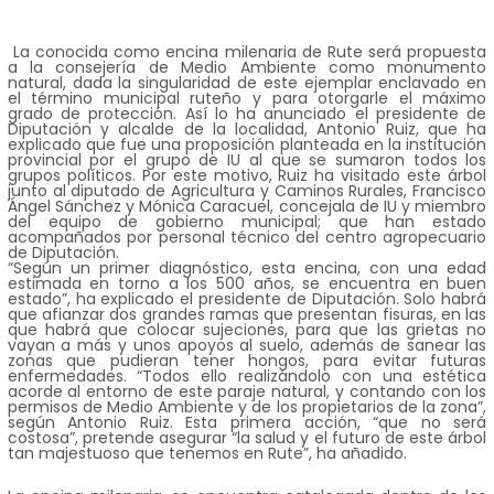
La conocida como encina milenaria de Rute será propuesta
a la consejería de Medio Ambiente como monumento
natural, dada la singularidad de este ejemplar enclavado en
el término municipal ruteño y para otorgarle el máximo
grado de protección. Así lo ha anunciado el presidente de
Diputación y alcalde de la localidad, Antonio Ruiz, que ha
explicado que fue una proposición planteada en la institución
provincial por el grupo de IU al que se sumaron todos los
grupos políticos. Por este motivo, Ruiz ha visitado este árbol
junto al diputado de Agricultura y Caminos Rurales, Francisco
Ángel Sánchez y Mónica Caracuel, concejala de IU y miembro
del equipo de gobierno municipal; que han estado
acompañados por personal técnico del centro agropecuario
de Diputación.
“Según un primer diagnóstico, esta encina, con una edad
estimada en torno a los 500 años, se encuentra en buen
estado”, ha explicado el presidente de Diputación. Solo habrá
que afianzar dos grandes ramas que presentan fisuras, en las
que habrá que colocar sujeciones, para que las grietas no
vayan a más y unos apoyos al suelo, además de sanear las
zonas que pudieran tener hongos, para evitar futuras
enfermedades. “Todos ello realizándolo con una estética
acorde al entorno de este paraje natural, y contando con los
permisos de Medio Ambiente y de los propietarios de la zona”,
según Antonio Ruiz. Esta primera acción, “que no será
costosa”, pretende asegurar “la salud y el futuro de este árbol
tan majestuoso que tenemos en Rute”, ha añadido.