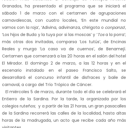
Granados, ha presentado el programa que se iniciará el
sábado 1 de marzo con el certamen de agrupaciones
carnavalescas, con cuatro locales, ‘En este mundial no
vamos con la roja’, ‘Adivina, adivinanza, chirigota o
conpanza
’,
‘Los hijos de Buda y la tuya por si las moscas’ y ‘
Tos
a la porra’;
más otras dos invitadas, comparsa ‘Los tutús’, de Encinas
Reales y murga ‘La casa va de cuernos’, de Benamejí.
Certamen que comenzará a las 20 horas en el salón del hotel
El Mirador. El domingo 2 de marzo, a las 12 horas y en el
escenario instalado en el paseo Francisco Salto, se
desarrollará el concurso infantil de disfraces y baile de
carnaval, a cargo del Trío Trópico de Cáncer.
El miércoles 5 de marzo, durante todo el día se celebrará el
Entierro de
la Sardina. Por
la tarde, la organizada por los
colegios ruteños; y a partir de las 21 horas, un gran pasacalles
de
la Sardina
recorrerá las calles de la localidad, hasta altas
horas de la madrugada, un acto que recibe cada año más
visitantes.