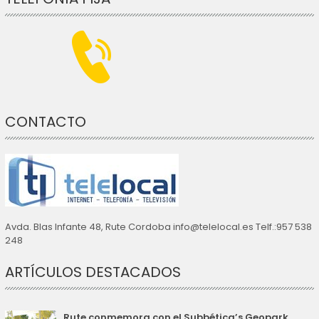
CONTACTO
Avda. Blas Infante 48, Rute Cordoba info@telelocal.es Telf.:957 538
248
ARTÍCULOS DESTACADOS
Rute conmemora con el Subbética’s Geopark