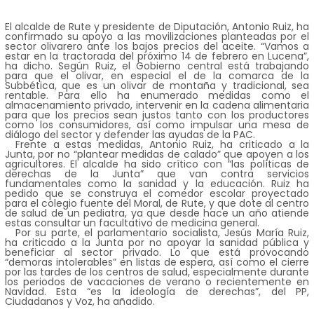
El alcalde de Rute y presidente de Diputación, Antonio Ruiz, ha
confirmado su apoyo a las movilizaciones planteadas por el
sector olivarero ante los bajos precios del aceite. “Vamos a
estar en la tractorada del próximo 14 de febrero en Lucena”,
ha dicho. Según Ruiz, el Gobierno central está trabajando
para que el olivar, en especial el de la comarca de la
Subbética, que es un olivar de montaña y tradicional, sea
rentable. Para ello ha enumerado medidas como el
almacenamiento privado, intervenir en la cadena alimentaria
para que los precios sean justos tanto con los productores
como los consumidores, así como impulsar una mesa de
diálogo del sector y defender las ayudas de la PAC.
Frente a estas medidas, Antonio Ruiz, ha criticado a la
Junta, por no “plantear medidas de calado” que apoyen a los
agricultores. El alcalde ha sido crítico con “las políticas de
derechas de la Junta” que van contra servicios
fundamentales como la sanidad y la educación. Ruiz ha
pedido que se construya el comedor escolar proyectado
para el colegio fuente del Moral, de Rute, y que dote al centro
de salud de un pediatra, ya que desde hace un año atiende
estas consultar un facultativo de medicina general.
Por su parte, el parlamentario socialista, Jesús María Ruiz,
ha criticado a la Junta por no apoyar la sanidad pública y
beneficiar al sector privado. Lo que está provocando
“demoras intolerables” en listas de espera, así como el cierre
por las tardes de los centros de salud, especialmente durante
los periodos de vacaciones de verano o recientemente en
Navidad. Esta “es la ideología de derechas”, del PP,
Ciudadanos y Voz, ha añadido.