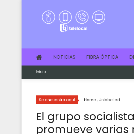
NOTICIAS
FIBRA ÓPTICA
D
Inicio
Se encuentra aquí
Home
, Unlabelled
El grupo socialist
promueve varias 