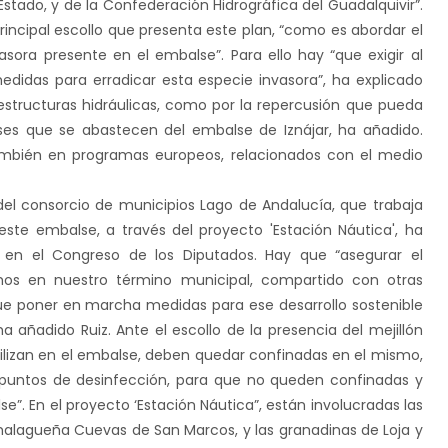
Estado, y de
la Confederación
Hidrográfica
del Guadalquivir”.
rincipal escollo que presenta este plan, “como es abordar el
sora presente en el embalse”. Para ello hay “que exigir al
edidas para erradicar esta especie invasora”, ha explicado
aestructuras hidráulicas, como por la repercusión que pueda
es que se abastecen del embalse de Iznájar, ha añadido.
ambién en programas europeos, relacionados con el medio
 del consorcio de municipios Lago de Andalucía, que trabaja
ste embalse, a través del proyecto 'Estación Náutica', ha
ta en el Congreso de los Diputados. Hay que “asegurar el
mos en nuestro término municipal, compartido con otras
ue poner en marcha medidas para ese desarrollo sostenible
 añadido Ruiz. Ante el escollo de la presencia del mejillón
ilizan en el embalse, deben quedar confinadas en el mismo,
n puntos de desinfección, para que no queden confinadas y
alse”. En el proyecto ‘Estación Náutica”, están involucradas las
malagueña Cuevas de San Marcos, y las granadinas de Loja y