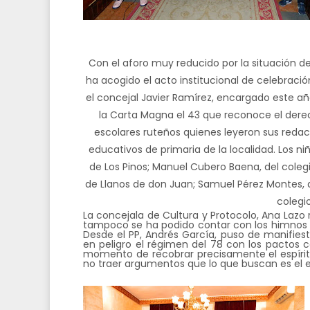
Con el aforo muy reducido por la situación d
ha acogido el acto institucional de celebració
el concejal Javier Ramírez, encargado este año
la Carta Magna el 43 que reconoce el derec
escolares ruteños quienes leyeron sus reda
educativos de primaria de la localidad. Los n
de Los Pinos; Manuel Cubero Baena, del colegi
de Llanos de don Juan; Samuel Pérez Montes, d
colegi
La concejala de Cultura y Protocolo, Ana Lazo
tampoco se ha podido contar con los himnos q
Desde el PP, Andrés García, puso de manifies
en peligro el régimen del 78 con los pactos 
momento de recobrar precisamente el espíritu
no traer argumentos que lo que buscan es el 