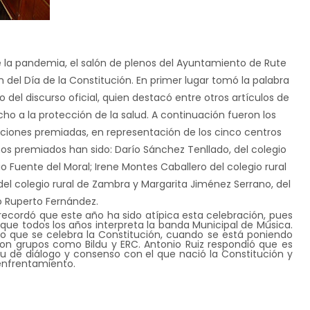
e la pandemia, el salón de plenos del Ayuntamiento de Rute
n del Día de la Constitución. En primer lugar tomó la palabra
 del discurso oficial, quien destacó entre otros artículos de
ho a la protección de la salud. A continuación fueron los
cciones premiadas, en representación de los cinco centros
iños premiados han sido: Darío Sánchez Tenllado, del colegio
o Fuente del Moral; Irene Montes Caballero del colegio rural
el colegio rural de Zambra y Margarita Jiménez Serrano, del
o Ruperto Fernández.
 recordó que este año ha sido atípica esta celebración, pues
ue todos los años interpreta la banda Municipal de Música.
to que se celebra la Constitución, cuando se está poniendo
con grupos como Bildu y ERC. Antonio Ruiz respondió que es
 de diálogo y consenso con el que nació la Constitución y
enfrentamiento.