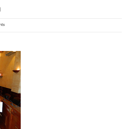
n
nts