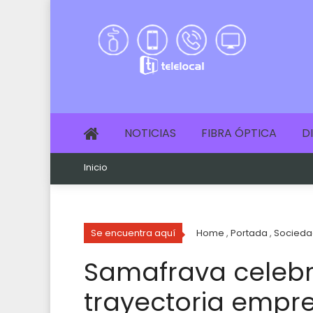
NOTICIAS
FIBRA ÓPTICA
D
Inicio
Se encuentra aquí
Home
,
Portada
,
Socieda
Samafrava celebr
trayectoria empre