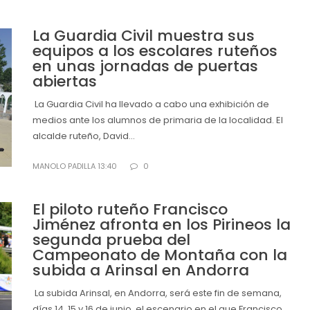
La Guardia Civil muestra sus
equipos a los escolares ruteños
en unas jornadas de puertas
abiertas
La Guardia Civil ha llevado a cabo una exhibición de
medios ante los alumnos de primaria de la localidad. El
alcalde ruteño, David...
MANOLO PADILLA 13:40
0
El piloto ruteño Francisco
Jiménez afronta en los Pirineos la
segunda prueba del
Campeonato de Montaña con la
subida a Arinsal en Andorra
La subida Arinsal, en Andorra, será este fin de semana,
días 14, 15 y 16 de junio, el escenario en el que Francisco...