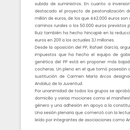
subida de suministros. En cuanto a inversio
destacado el proyecto de peatonalización 
millón de euros, de los que 442.000 euros son
caminos rurales o los 50.000 euros previstos p
Ruiz también ha hecho hincapié en la reducc
euros en 2011 a los actuales 3,1 millones.
Desde la oposición del PP, Rafael García, arg
impuestos que ha hecho el equipo de gobie
genética del PP está en proponer más bajad
cocheras. Un pleno en el que tomó posesión de
sustitución de Carmen María Arcos designad
Andaluz de la Juventud.
Por unanimidad de todos los grupos se aprobó l
domicilio y varias mociones como el manifiest
género y una adhesión en apoyo a la constitu
Una sesión plenaria que comenzó con la lectu
leído por integrantes de asociaciones como A