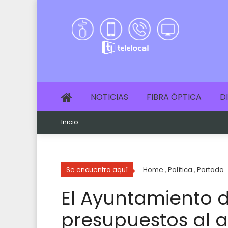
NOTICIAS
FIBRA ÓPTICA
D
Inicio
Se encuentra aquí
Home
,
Política
,
Portada
El Ayuntamiento 
presupuestos al a