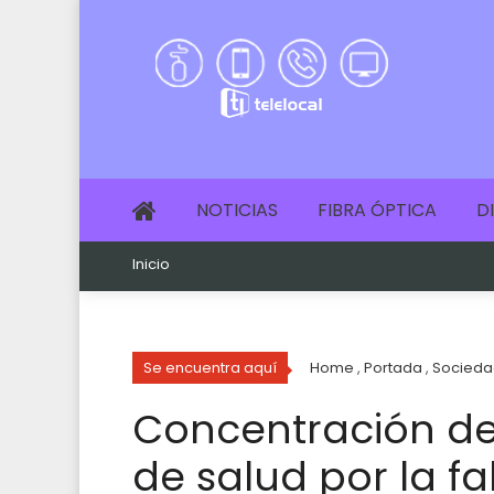
NOTICIAS
FIBRA ÓPTICA
D
Inicio
Se encuentra aquí
Home
,
Portada
,
Socieda
Concentración de
de salud por la f