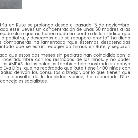
tría en Rute se prolonga desde el pasado 15 de noviembre.
cado este jueves un concentración de unas 50 madres a las
dejado claro que no tienen nada en contra de la médica que
a pediatra, y deseamos que se recupere pronto”, ha dicho
us compañeras ha lamentado “que estemos desatendidas
ntado que se están recogiendo firmas en Rute y seguirán
ado que estos dos meses sin pediatra han coincidido con la
incertidumbre con los resfriados de los niños, y no poder
s. Las AMPAS de los colegios también han mostrado su apoyo
do Eva Díaz, que ha recordado que Rute tiene 1.400 niños con
Salud derivan las consultas a Iznájar, por lo que tienen que
r la consulta de la localidad vecina, ha recordado Díaz.
oncejales socialistas.