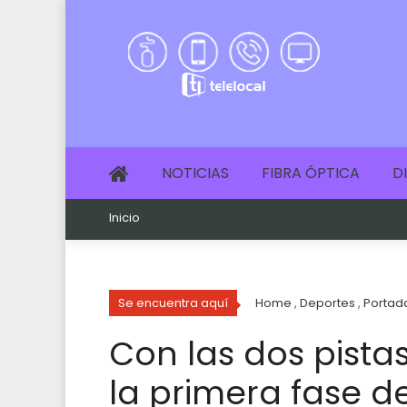
NOTICIAS
FIBRA ÓPTICA
D
Inicio
Se encuentra aquí
Home
,
Deportes
,
Portad
Con las dos pista
la primera fase d