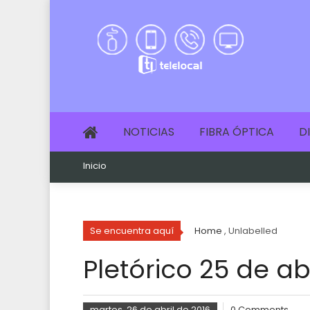
NOTICIAS
FIBRA ÓPTICA
D
Inicio
Se encuentra aquí
Home
, Unlabelled
Pletórico 25 de abr
martes, 26 de abril de 2016
0 Comments