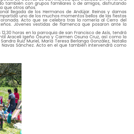
do también con grupos familiares o de amigos, disfrutando
a que otros años.
cional llegada de los Hermanos de Andújar. Reinas y damas
 compartido uno de los muchos momentos bellos de las fiestas
ronada. Acto que se celebra tras la romería al Cerro del
teños. Jóvenes vestidas de flamenca que posaron ante la
 12,30 horas en la parroquia de san Francisco de Asís, tendrá
nfantil Araceli Igeño Osuna y Carmen Osuna Cruz, así como la
andra Ruiz Muriel, María Teresa Berlanga González, Natalia
na Navas Sánchez. Acto en el que también intervendrá como