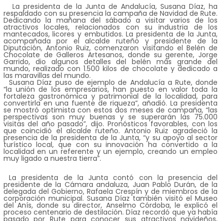
La presidenta de la Junta de Andalucía, Susana Díaz, ha
respaldado con su presencia la campaña de Navidad de Rute.
Dedicando la mañana del sábado a visitar varios de los
atractivos locales, relacionados con su industria de los
mantecados, licores y embutidos. La presidenta de la Junta,
acompañada por el alcalde ruteño y presidente de la
Diputación, Antonio Ruiz, comenzaron visitando el Belén de
Chocolate de Galleros Artesanos, donde su gerente, Jorge
Garrido, dio algunos detalles del belén más grande del
mundo, realizado con 1.500 kilos de chocolate y dedicado a
las maravillas del mundo.
Susana Díaz puso de ejemplo de Andalucía a Rute, donde
“la unión de los empresarios, han puesto en valor toda la
fortaleza gastronómica y patrimonial de la localidad, para
convertirla en una fuente de riqueza”, añadió. La presidenta
se mostró optimista con estos dos meses de campaña, “las
perspectivas son muy buenas y se superarán las 75.000
visitas del año pasado”, dijo. Pronósticos favorables, con los
que coincidió el alcalde ruteño. Antonio Ruiz agradeció la
presencia de la presidenta de la Junta, “y su apoyo al sector
turístico local, que con su innovación ha convertido a la
localidad en un referente y un ejemplo, creando un empleo
muy ligado a nuestra tierra”.
La presidenta de la Junta contó con la presencia del
presidente de la Cámara andaluza, Juan Pablo Durán, de la
delegada del Gobierno, Rafaela Crespín y de miembros de la
corporación municipal. Susana Díaz también visitó el Museo
del Anís, donde su director, Anselmo Córdoba, le explicó el
proceso centenario de destilación. Díaz recordó que ya había
pasado por Rute para conocer sus atractivos navideños,