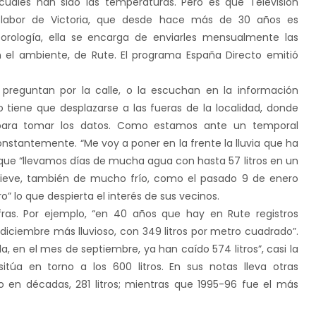
 cuáles han sido las temperaturas. Pero es que Televisión
 labor de Victoria, que desde hace más de 30 años es
orología, ella se encarga de enviarles mensualmente las
 el ambiente, de Rute. El programa España Directo emitió
 preguntan por la calle, o la escuchan en la información
 tiene que desplazarse a las fueras de la localidad, donde
a para tomar los datos. Como estamos ante un temporal
constantemente. “Me voy a poner en la frente la lluvia que ha
que “llevamos días de mucha agua con hasta 57 litros en un
a nieve, también de mucho frío, como el pasado 9 de enero
” lo que despierta el interés de sus vecinos.
ras. Por ejemplo, “en 40 años que hay en Rute registros
ciembre más lluvioso, con 349 litros por metro cuadrado”.
, en el mes de septiembre, ya han caído 574 litros”, casi la
túa en torno a los 600 litros. En sus notas lleva otras
o en décadas, 281 litros; mientras que 1995-96 fue el más