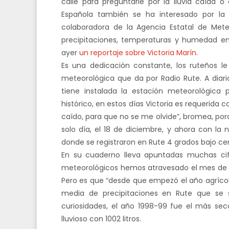
calle para preguntarle por la lluvia caída o
Española también se ha interesado por la
colaboradora de la Agencia Estatal de Mete
precipitaciones, temperaturas y humedad en
ayer
un reportaje sobre Victoria Marín
.
Es una dedicación constante, los ruteños le
meteorológica que da por Radio Rute. A diario
tiene instalada la estación meteorológic
histórico, en estos días Victoria es requerida 
caído, para que no se me olvide”, bromea, por
solo día, el 18 de diciembre, y ahora con l
donde se registraron en Rute 4 grados bajo cero
En su cuaderno lleva apuntadas muchas cif
meteorológicos hemos atravesado el mes de di
Pero es que “desde que empezó el año agrícola
media de precipitaciones en Rute que se si
curiosidades, el año 1998-99 fue el más sec
lluvioso con 1002 litros.