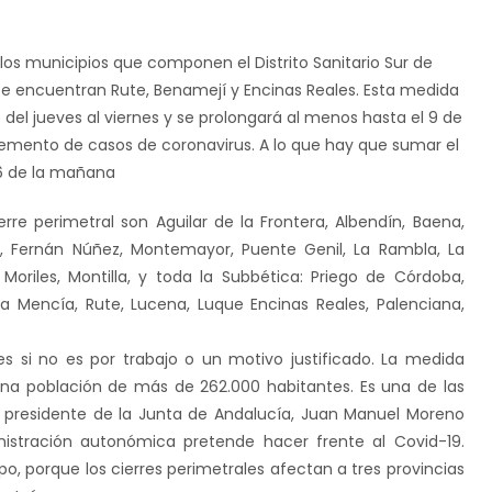
los municipios que componen el Distrito Sanitario Sur de
 se encuentran Rute, Benamejí y Encinas Reales. Esta medida
 del jueves al viernes y se prolongará al menos hasta el 9 de
remento de casos de coronavirus. A lo que hay que sumar el
 6 de la mañana
re perimetral son Aguilar de la Frontera, Albendín, Baena,
o, Fernán Núñez, Montemayor, Puente Genil, La Rambla, La
 Moriles, Montilla, y toda la Subbética: Priego de Córdoba,
a Mencía, Rute, Lucena, Luque Encinas Reales, Palenciana,
es si no es por trabajo o un motivo justificado. La medida
 una población de más de 262.000 habitantes. Es una de las
 presidente de la Junta de Andalucía, Juan Manuel Moreno
nistración autonómica pretende hacer frente al Covid-19.
 porque los cierres perimetrales afectan a tres provincias