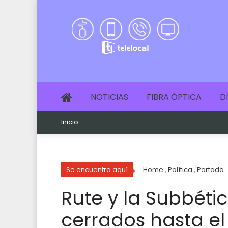
NOTICIAS
FIBRA ÓPTICA
D
Inicio
Se encuentra aquí
Home
,
Política
,
Portada
Rute y la Subbética
cerrados hasta el