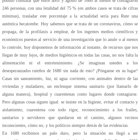
podido constatar que entre abril y agosto de 1680 al menos se contagiaron
246 personas, con una letalidad del 75 % (en ambos casos se trata de cifras
mínimas), trasladar este porcentaje a la actualidad sería para Rute una
auténtica hecatombe. Hoy sabemos que se trata de un coronavirus, cómo se
propaga, de la profilaxis a emplear, de los ingentes medios científicos y
económicos puestos al servicio de una investigación que lo anule o al menos
lo controle, hoy disponemos de información al instante, de recursos que nos
llegan de muy lejos, de medios higiénicos en todas las casas, no nos falta la
alimentación ni el entretenimiento. ¿Se imaginan ustedes a los
desesperanzados ruteños de 1680 sin nada de esto? ¡Pónganse en su lugar!
Casas sin saneamiento, luz, ni agua corriente, con animales dentro de las
viviendas y muladares, un enclenque sistema sanitario (por llamarlo de
alguna manera), hospital y cuarentenas como lugares donde contagiarse.
Pero algunas cosas siguen igual: se insiste en la higiene, evitar el contacto y
aislamiento, cuarentena con todo rigor, reconocimiento a los frailes,
sanitarios y servidores que quedaron en el camino, algunos vecinos
inconscientes, cómo no, y los políticos siempre detrás de las evidencias.
En 1680 recibimos un palo duro, pero la situación no llegó a ser