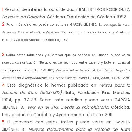
1
Resulta de interés la obra de Juan BALLESTEROS RODRÍGUEZ:
La peste en Córdoba
, Córdoba, Diputación de Córdoba, 1982.
2
Para más detalles puede consultarse GARCÍA JIMÉNEZ, B.:
Demografía Rural
Andaluza: Rute en el Antiguo Régimen
, Córdoba, Diputación de Córdoba y Monte de
Piedad y Caja de Ahorros de Córdoba, 1987.
3
Sobre estas relaciones y el drama que se padecía en Lucena puede verse
nuestra comunicación “Relaciones de vecindad entre Lucena y Rute en torno al
contagio de peste de 1679-80”,
Estudios sobre Lucena. Actas de las Segundas
Jornadas de la Real Academia de Córdoba sobre Lucena
, Lucena, 2000, pp. 201-220.
4
Este diagnóstico lo hemos publicado en
Textos para la
Historia de Rute (1533-1812)
, Rute, Fundación Pino Morales,
1994, pp. 37-38. Sobre este médico puede verse GARCÍA
JIMÉNEZ, B.:
Vivir en el XVII. Desde la microhistoria
, Córdoba,
Universidad de Córdoba y Ayuntamiento de Rute, 2011.
5
El convenio con estos frailes puede verse en GARCÍA
JIMÉNEZ, B.:
Nuevos documentos para la Historia de Rute