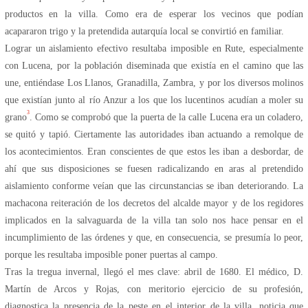
productos en la villa. Como era de esperar los vecinos que podían
acapararon trigo y la pretendida autarquía local se convirtió en familiar.
Lograr un aislamiento efectivo resultaba imposible en Rute, especialmente
con Lucena, por la población diseminada que existía en el camino que las
une, entiéndase Los Llanos, Granadilla, Zambra, y por los diversos molinos
que existían junto al río Anzur a los que los lucentinos acudían a moler su
3
grano
. Como se comprobó que la puerta de la calle Lucena era un coladero,
se quitó y tapió. Ciertamente las autoridades iban actuando a remolque de
los acontecimientos. Eran conscientes de que estos les iban a desbordar, de
ahí que sus disposiciones se fuesen radicalizando en aras al pretendido
aislamiento conforme veían que las circunstancias se iban deteriorando. La
machacona reiteración de los decretos del alcalde mayor y de los regidores
implicados en la salvaguarda de la villa tan solo nos hace pensar en el
incumplimiento de las órdenes y que, en consecuencia, se presumía lo peor,
porque les resultaba imposible poner puertas al campo.
Tras la tregua invernal, llegó el mes clave: abril de 1680. El médico, D.
Martín de Arcos y Rojas, con meritorio ejercicio de su profesión,
diagnostica la presencia de la peste en el interior de la villa, noticia que