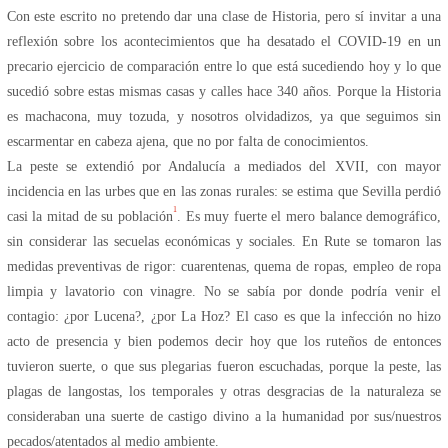
Con este escrito no pretendo dar una clase de Historia, pero sí invitar a una
reflexión sobre los acontecimientos que ha desatado el COVID-19 en un
precario ejercicio de comparación entre lo que está sucediendo hoy y lo que
sucedió sobre estas mismas casas y calles hace 340 años. Porque la Historia
es machacona, muy tozuda, y nosotros olvidadizos, ya que seguimos sin
escarmentar en cabeza ajena, que no por falta de conocimientos.
La peste se extendió por Andalucía a mediados del XVII, con mayor
incidencia en las urbes que en las zonas rurales: se estima que Sevilla perdió
1
casi la mitad de su población
. Es muy fuerte el mero balance demográfico,
sin considerar las secuelas económicas y sociales. En Rute se tomaron las
medidas preventivas de rigor: cuarentenas, quema de ropas, empleo de ropa
limpia y lavatorio con vinagre. No se sabía por donde podría venir el
contagio: ¿por Lucena?, ¿por La Hoz? El caso es que la infección no hizo
acto de presencia y bien podemos decir hoy que los ruteños de entonces
tuvieron suerte, o que sus plegarias fueron escuchadas, porque la peste, las
plagas de langostas, los temporales y otras desgracias de la naturaleza se
consideraban una suerte de castigo divino a la humanidad por sus/nuestros
pecados/atentados al medio ambiente.