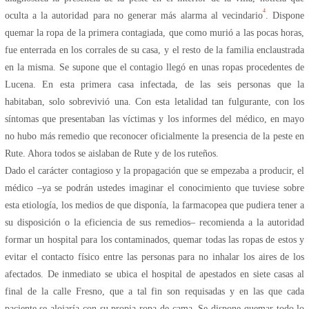
4
oculta a la autoridad para no generar más alarma al vecindario
. Dispone
quemar la ropa de la primera contagiada, que como murió a las pocas horas,
fue enterrada en los corrales de su casa, y el resto de la familia enclaustrada
en la misma. Se supone que el contagio llegó en unas ropas procedentes de
Lucena. En esta primera casa infectada, de las seis personas que la
habitaban, solo sobrevivió una. Con esta letalidad tan fulgurante, con los
síntomas que presentaban las víctimas y los informes del médico, en mayo
no hubo más remedio que reconocer oficialmente la presencia de la peste en
Rute. Ahora todos se aislaban de Rute y de los ruteños.
Dado el carácter contagioso y la propagación que se empezaba a producir, el
médico –ya se podrán ustedes imaginar el conocimiento que tuviese sobre
esta etiología, los medios de que disponía, la farmacopea que pudiera tener a
su disposición o la eficiencia de sus remedios– recomienda a la autoridad
formar un hospital para los contaminados, quemar todas las ropas de estos y
evitar el contacto físico entre las personas para no inhalar los aires de los
afectados. De inmediato se ubica el hospital de apestados en siete casas al
final de la calle Fresno, que a tal fin son requisadas y en las que cada
paciente se alojaría con su propia ropa de cama. Se dispone quemar todo lo