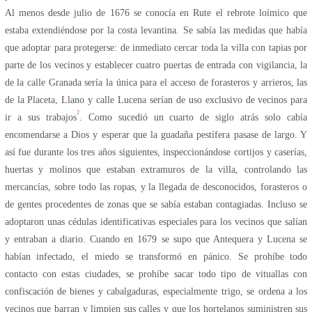
Al menos desde julio de 1676 se conocía en Rute el rebrote loímico que
estaba extendiéndose por la costa levantina. Se sabía las medidas que había
que adoptar para protegerse: de inmediato cercar toda la villa con tapias por
parte de los vecinos y establecer cuatro puertas de entrada con vigilancia, la
de la calle Granada sería la única para el acceso de forasteros y arrieros, las
de la Placeta, Llano y calle Lucena serían de uso exclusivo de vecinos para
2
ir a sus trabajos
. Como sucedió un cuarto de siglo atrás solo cabía
encomendarse a Dios y esperar que la guadaña pestífera pasase de largo. Y
así fue durante los tres años siguientes, inspeccionándose cortijos y caserías,
huertas y molinos que estaban extramuros de la villa, controlando las
mercancías, sobre todo las ropas, y la llegada de desconocidos, forasteros o
de gentes procedentes de zonas que se sabía estaban contagiadas. Incluso se
adoptaron unas cédulas identificativas especiales para los vecinos que salían
y entraban a diario. Cuando en 1679 se supo que Antequera y Lucena se
habían infectado, el miedo se transformó en pánico. Se prohíbe todo
contacto con estas ciudades, se prohíbe sacar todo tipo de vituallas con
confiscación de bienes y cabalgaduras, especialmente trigo, se ordena a los
vecinos que barran y limpien sus calles y que los hortelanos suministren sus