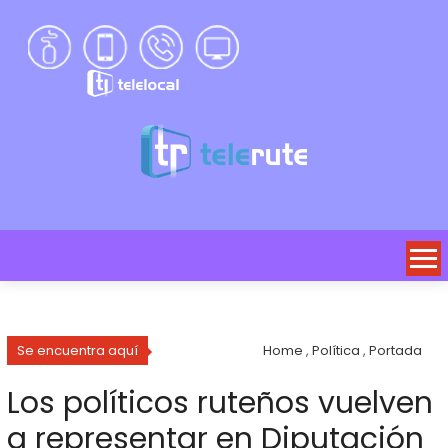
Se encuentra aquí
Home
,
Política
,
Portada
Los políticos ruteños vuelven
a representar en Diputación