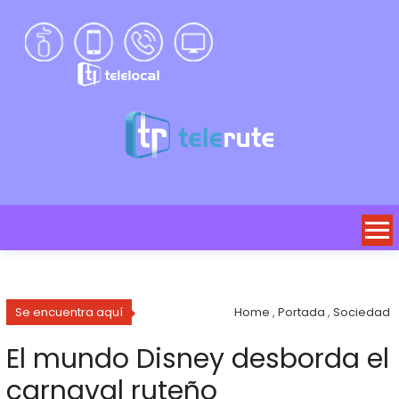
Se encuentra aquí
Home
,
Portada
,
Sociedad
El mundo Disney desborda el
carnaval ruteño