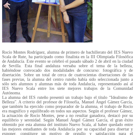
Rocío Montes Rodríguez, alumna de primero de bachillerato del IES Nuevo
Scala de Rute, ha participado como finalista en la III Olimpiada Filosófica
de Andalucía. Este evento se celebró el pasado sábado 2 de abril en la ciudad
de Sevilla. Esta final andaluza versaba sobre el tema de la belleza,
habiéndose convocado dos modalidades de concurso: fotográfica y de
disertación. Sobre un total de cerca de cuatrocientas disertaciones de las
fases previas, la alumna del centro ruteño había sido seleccionada junto a
sólo seis alumnos y alumnas más de toda Andalucía, representando así al
IES Nuevo Scala entre los siete mejores trabajos de la Comunidad
Autónoma.
La alumna del IES ruteño presentó un trabajo bajo el título “Idealismo de
Belleza”. A criterio del profesor de Filosofía, Manuel Ángel Gámez García,
que también ha ejercido como preparador de la alumna, el trabajo de Rocío
era magnífico y equilibrado en todos sus aspectos. Según el profesor Gámez,
la actuación de Rocío Montes, pese a no resultar ganadora, destacó por su
equilibrio y serenidad. Según Manuel Ángel Gámez García, el gran éxito
obtenido por esta alumna del instituto Nuevo Scala, al haber quedado entre
las mejores estudiantes de toda Andalucía por su capacidad para disertar y
exponer, constituye un motivo de orgullo y satisfacción para el