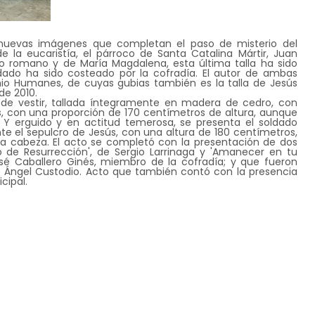
uevas imágenes que completan el paso de misterio del
 la eucaristía, el párroco de Santa Catalina Mártir, Juan
o romano y de María Magdalena, esta última talla ha sido
ldado ha sido costeado por la cofradía. El autor de ambas
onio Humanes, de cuyas gubias también es la talla de Jesús
de 2010.
de vestir, tallada íntegramente en madera de cedro, con
, con una proporción de 170 centímetros de altura, aunque
. Y erguido y en actitud temerosa, se presenta el soldado
 el sepulcro de Jesús, con una altura de 180 centímetros,
la cabeza. El acto se completó con la presentación de dos
 de Resurrección', de Sergio Larrinaga y 'Amanecer en tu
sé Caballero Ginés, miembro de la cofradía; y que fueron
o Ángel Custodio. Acto que también contó con la presencia
cipal.