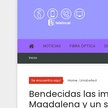
NOTICIAS
FIBRA ÓPTICA
D
Inicio
Se encuentra aquí
Home
, Unlabelled
Bendecidas las i
Magdalena y un 