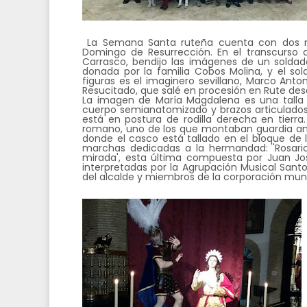
La Semana Santa ruteña cuenta con dos n
Domingo de Resurrección. En el transcurso de
Carrasco, bendijo las imágenes de un soldad
donada por la familia Cobos Molina, y el so
figuras es el imaginero sevillano, Marco Ant
Resucitado, que salé en procesión en Rute des
La imagen de María Magdalena es una talla 
cuerpo semianatomizado y brazos articulados
está en postura de rodilla derecha en tierra
romano, uno de los que montaban guardia ante
donde el casco está tallado en el bloque de 
marchas dedicadas a la hermandad: 'Rosario
mirada', esta última compuesta por Juan Jo
interpretadas por la Agrupación Musical Sant
del alcalde y miembros de la corporación muni